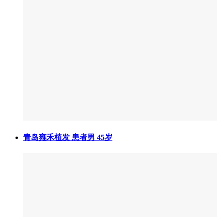
青岛雍禾植发 患者男 45岁