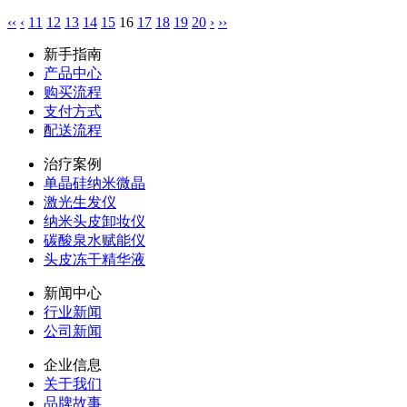
‹‹
‹
11
12
13
14
15
16
17
18
19
20
›
››
新手指南
产品中心
购买流程
支付方式
配送流程
治疗案例
单晶硅纳米微晶
激光生发仪
纳米头皮卸妆仪
碳酸泉水赋能仪
头皮冻干精华液
新闻中心
行业新闻
公司新闻
企业信息
关于我们
品牌故事