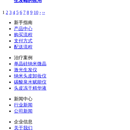
生发帽的效用
1
2
3
4
5
6
7
8
9
10
›
››
新手指南
产品中心
购买流程
支付方式
配送流程
治疗案例
单晶硅纳米微晶
激光生发仪
纳米头皮卸妆仪
碳酸泉水赋能仪
头皮冻干精华液
新闻中心
行业新闻
公司新闻
企业信息
关于我们