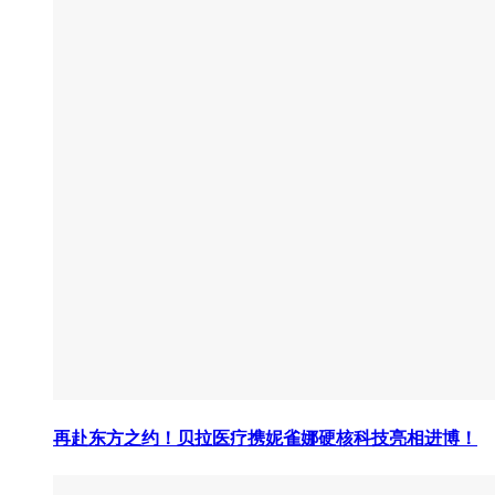
再赴东方之约！贝拉医疗携妮雀娜硬核科技亮相进博！