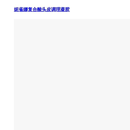
妮雀娜复合酸头皮调理凝胶