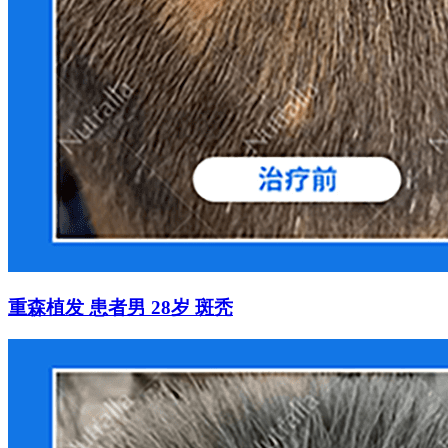
重森植发 患者男 28岁 斑秃