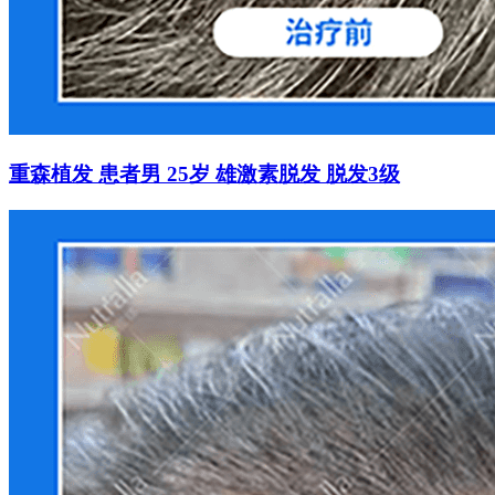
重森植发 患者男 25岁 雄激素脱发 脱发3级