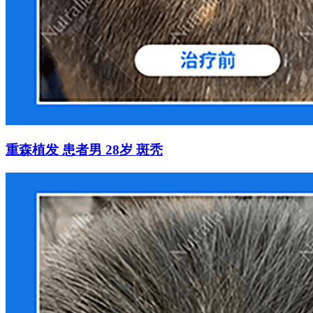
重森植发 患者男 28岁 斑秃