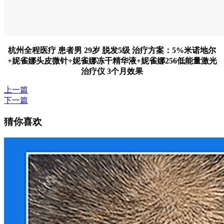
杭州全程医疗 患者男 29岁 脱发5级 治疗方案：5%米诺地尔
+妮雀娜头皮微针+妮雀娜冻干精华液+妮雀娜256低能量激光
治疗仪 3个月效果
上一篇
下一篇
猜你喜欢