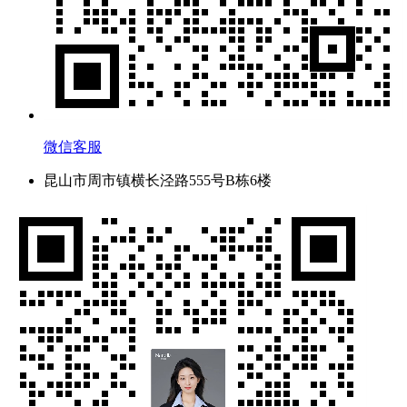
微信客服
昆山市周市镇横长泾路555号B栋6楼