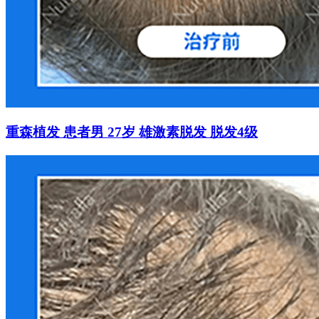
重森植发 患者男 27岁 雄激素脱发 脱发4级