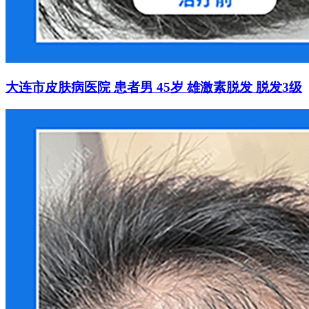
大连市皮肤病医院 患者男 45岁 雄激素脱发 脱发3级