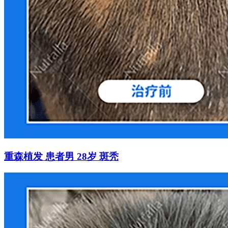
重森植发 患者男 28岁 斑秃