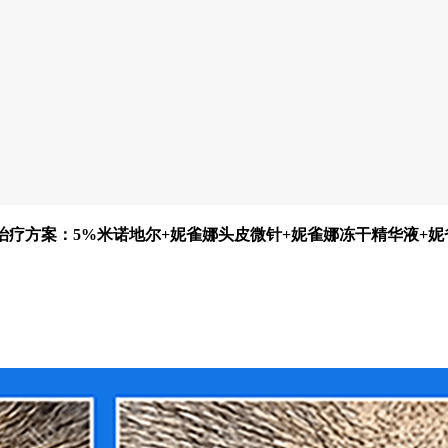
级 治疗方案：5%米诺地尔+妮雀娜头皮微针+妮雀娜冻干精华液+妮