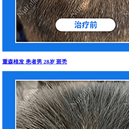
重森植发 患者男 28岁 斑秃