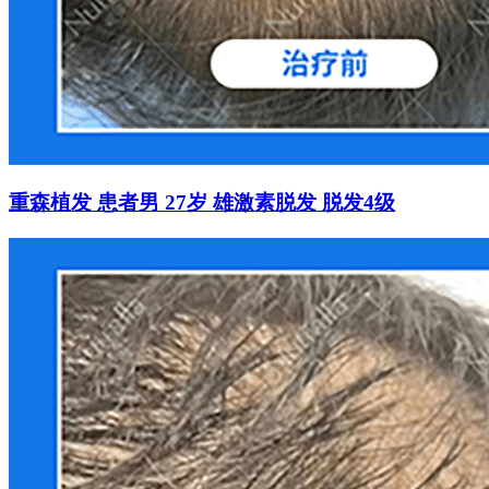
重森植发 患者男 27岁 雄激素脱发 脱发4级