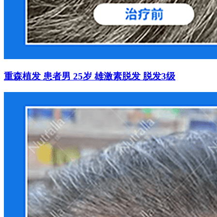
重森植发 患者男 25岁 雄激素脱发 脱发3级