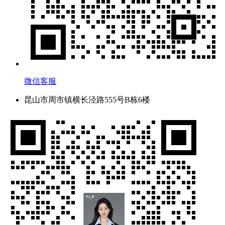
微信客服
昆山市周市镇横长泾路555号B栋6楼