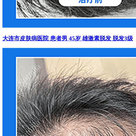
大连市皮肤病医院 患者男 45岁 雄激素脱发 脱发3级