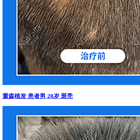
重森植发 患者男 28岁 斑秃