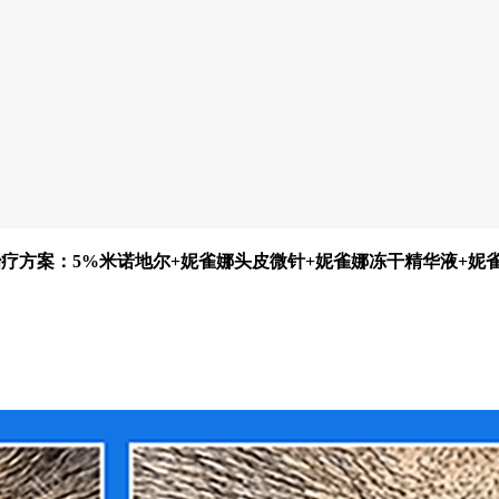
级 治疗方案：5%米诺地尔+妮雀娜头皮微针+妮雀娜冻干精华液+妮雀