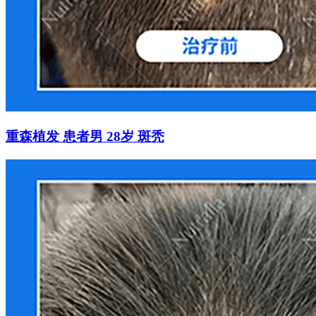
重森植发 患者男 28岁 斑秃