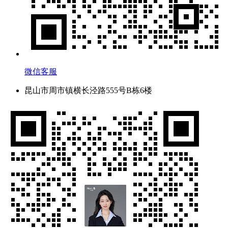
微信客服
昆山市周市镇横长泾路555号B栋6楼