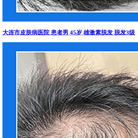
大连市皮肤病医院 患者男 45岁 雄激素脱发 脱发3级