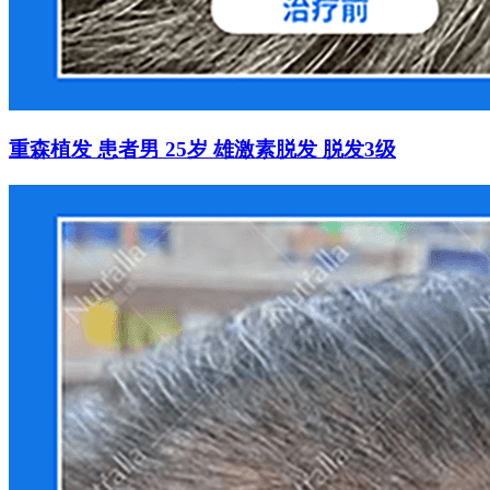
重森植发 患者男 25岁 雄激素脱发 脱发3级