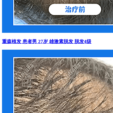
重森植发 患者男 27岁 雄激素脱发 脱发4级