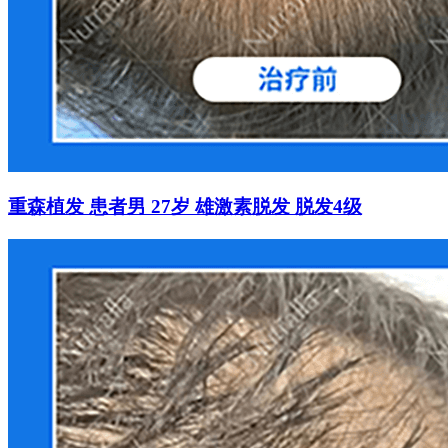
重森植发 患者男 27岁 雄激素脱发 脱发4级