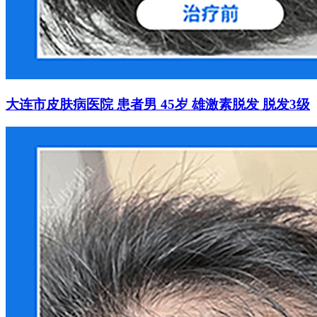
大连市皮肤病医院 患者男 45岁 雄激素脱发 脱发3级