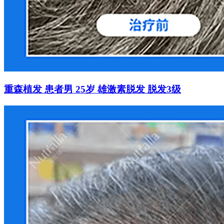
重森植发 患者男 25岁 雄激素脱发 脱发3级