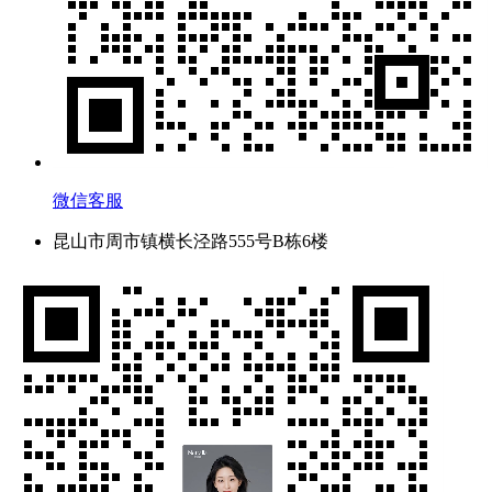
微信客服
昆山市周市镇横长泾路555号B栋6楼