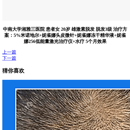
中南大学湘雅三医院 患者女 20岁 雄激素脱发 脱发3级 治疗方
案：5%米诺地尔+妮雀娜头皮微针+妮雀娜冻干精华液+妮雀
娜256低能量激光治疗仪+水疗 5个月效果
上一篇
下一篇
猜你喜欢