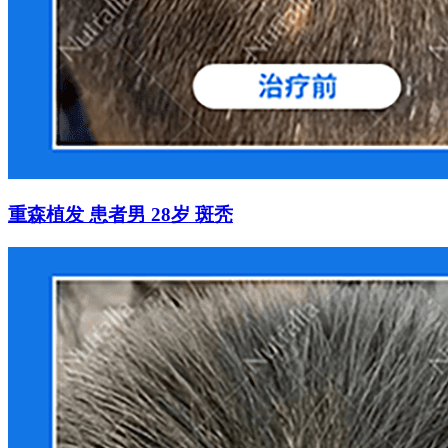
重森植发 患者男 28岁 斑秃