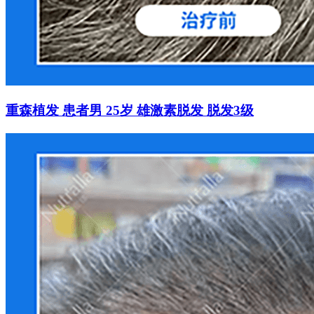
重森植发 患者男 25岁 雄激素脱发 脱发3级