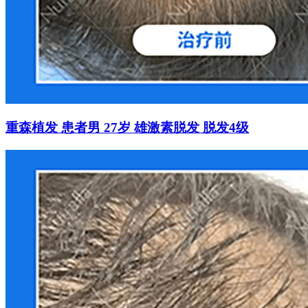
重森植发 患者男 27岁 雄激素脱发 脱发4级