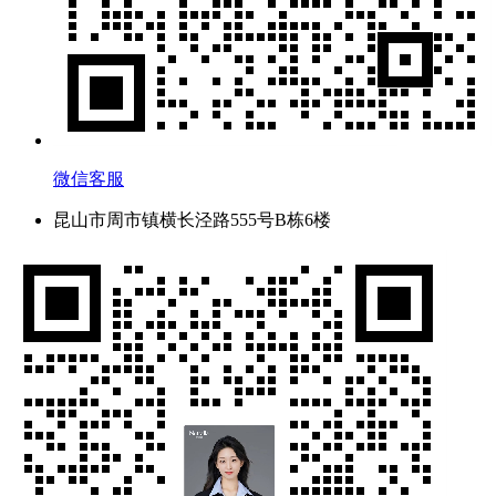
微信客服
昆山市周市镇横长泾路555号B栋6楼