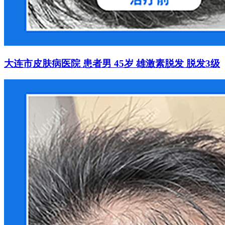
大连市皮肤病医院 患者男 45岁 雄激素脱发 脱发3级