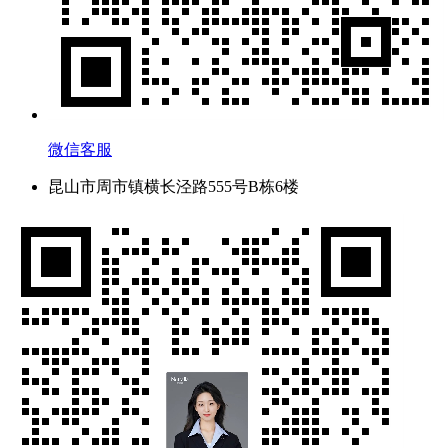
微信客服
昆山市周市镇横长泾路555号B栋6楼