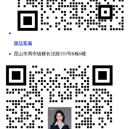
微信客服
昆山市周市镇横长泾路555号B栋6楼