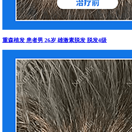
重森植发 患者男 26岁 雄激素脱发 脱发4级