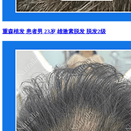
重森植发 患者男 23岁 雄激素脱发 脱发2级