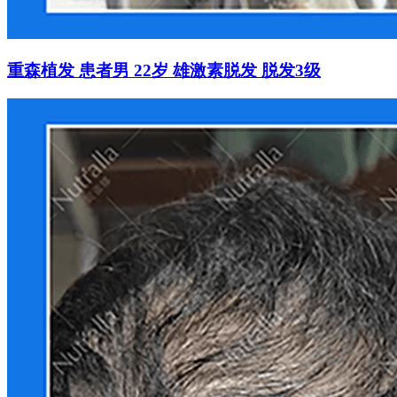
重森植发 患者男 22岁 雄激素脱发 脱发3级