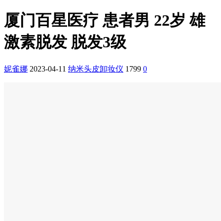
厦门百星医疗 患者男 22岁 雄
激素脱发 脱发3级
妮雀娜
2023-04-11
纳米头皮卸妆仪
1799
0