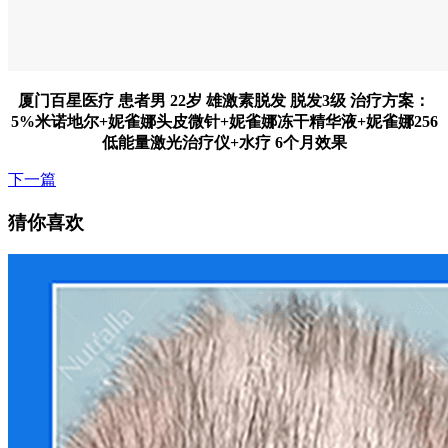
厦门百星医疗 患者男 22岁 雄激素脱发 脱发3级 治疗方案：
5%米诺地尔+妮雀娜头皮微针+妮雀娜冻干精华液+妮雀娜256
低能量激光治疗仪+水疗 6个月效果
下一篇
猜你喜欢