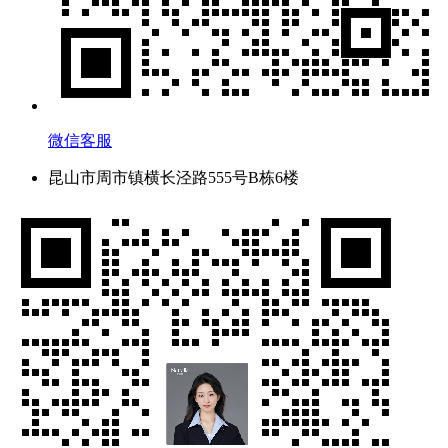
微信客服
昆山市周市镇横长泾路555号B栋6楼