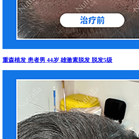
重森植发 患者男 44岁 雄激素脱发 脱发5级