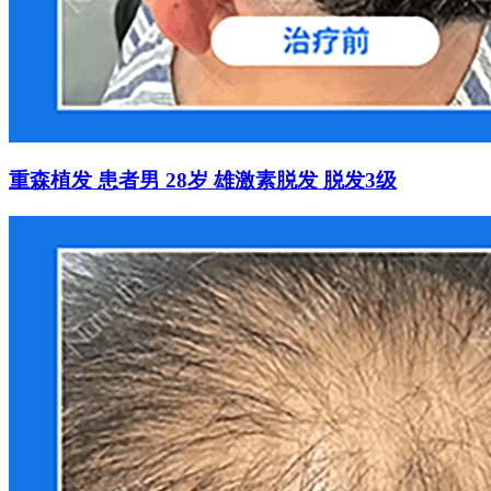
重森植发 患者男 28岁 雄激素脱发 脱发3级