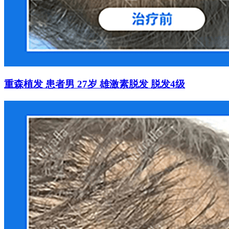
重森植发 患者男 27岁 雄激素脱发 脱发4级