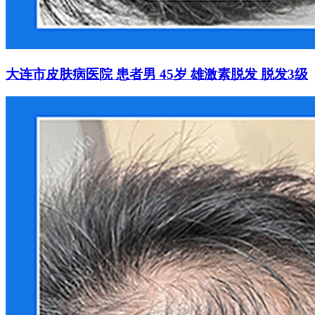
大连市皮肤病医院 患者男 45岁 雄激素脱发 脱发3级