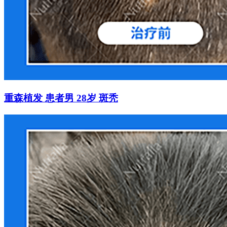
重森植发 患者男 28岁 斑秃