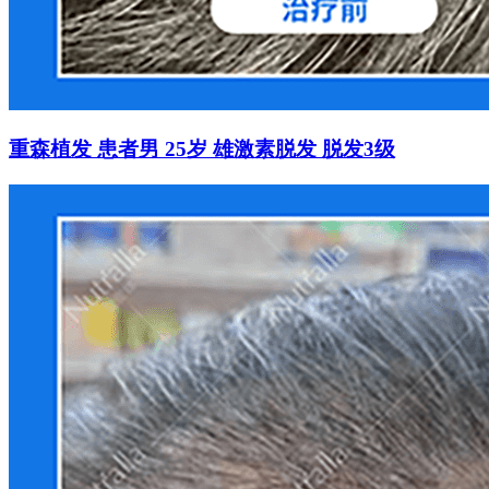
重森植发 患者男 25岁 雄激素脱发 脱发3级