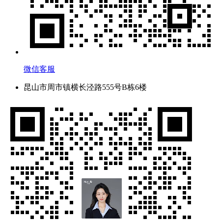
微信客服
昆山市周市镇横长泾路555号B栋6楼