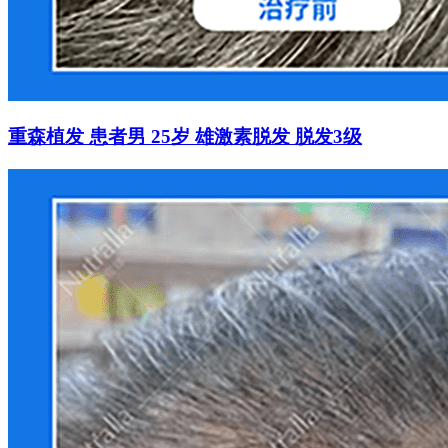
重森植发 患者男 25岁 雄激素脱发 脱发3级