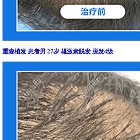
重森植发 患者男 27岁 雄激素脱发 脱发4级