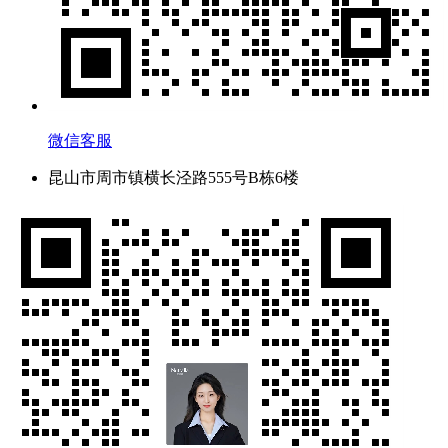
微信客服
昆山市周市镇横长泾路555号B栋6楼