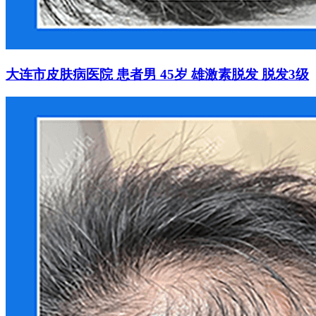
大连市皮肤病医院 患者男 45岁 雄激素脱发 脱发3级