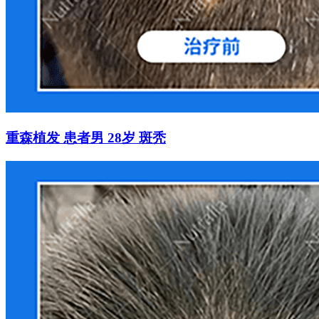
重森植发 患者男 28岁 斑秃