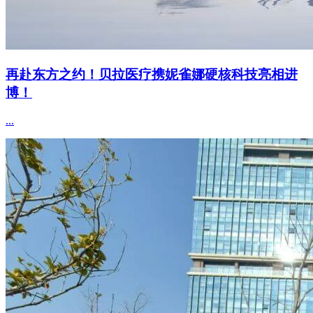
再赴东方之约！贝拉医疗携妮雀娜硬核科技亮相进
博！
...